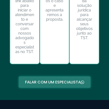
link abaixo
os o caso
da
para
e
solução
iniciar o
apresenta
jurídica
atendimen
remos a
para
to e
proposta.
alcançar
conversar
seus
com
objetivos
nossos
junto ao
advogado
TST.
s
especialist
as no TST.
FALAR COM UM ESPECIALISTA